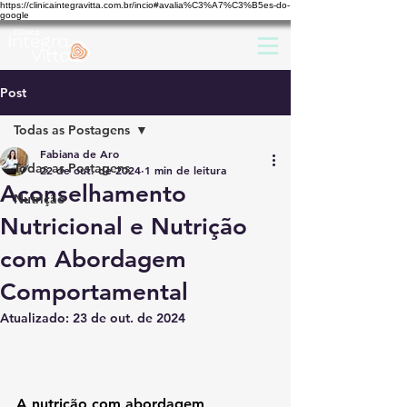
https://clinicaintegravitta.com.br/incio#avalia%C3%A7%C3%B5es-do-
google
Post
Todas as Postagens
Fabiana de Aro
Todas as Postagens
22 de out. de 2024
1 min de leitura
Aconselhamento
Nutrição
Nutricional e Nutrição
com Abordagem
Comportamental
Atualizado:
23 de out. de 2024
A nutrição com abordagem 